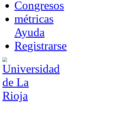
Co
n
gresos
m
étricas
Ayuda
R
e
gistrarse