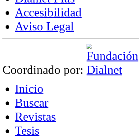
Accesibilidad
Aviso Legal
Coordinado por:
I
nicio
B
uscar
R
evistas
T
esis