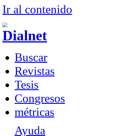
Ir al conteni
d
o
B
uscar
R
evistas
T
esis
Co
n
gresos
m
étricas
Ayuda