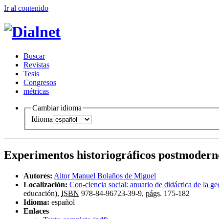
Ir al conteni
d
o
B
uscar
R
evistas
T
esis
Co
n
gresos
m
étricas
Cambiar idioma
Idioma
Experimentos historiográficos postmoderno
Autores:
Aitor Manuel Bolaños de Miguel
Localización:
Con-ciencia social: anuario de didáctica de la geog
educación),
ISBN
978-84-96723-39-9,
págs.
175-182
Idioma:
español
Enlaces