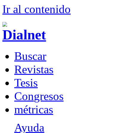
Ir al conteni
d
o
B
uscar
R
evistas
T
esis
Co
n
gresos
m
étricas
Ayuda