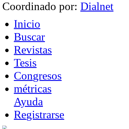
Coordinado por:
I
nicio
B
uscar
R
evistas
T
esis
Co
n
gresos
m
étricas
Ayuda
R
e
gistrarse