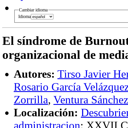
Cambiar idioma
Idioma
El síndrome de Burnout 
organizacional de medi
Autores:
Tirso Javier He
Rosario García Velázque
Zorrilla
,
Ventura Sánche
Localización:
Descubrie
administracion
:
XXVII C