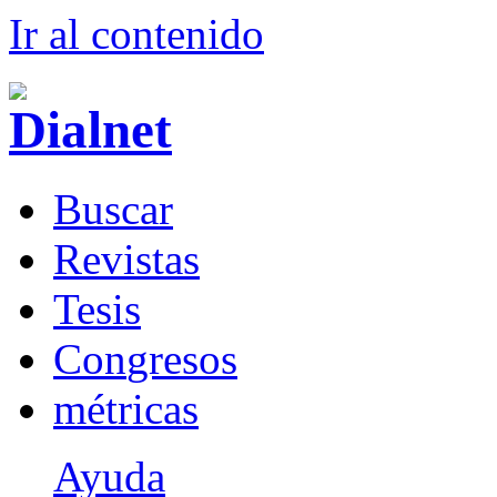
Ir al conteni
d
o
B
uscar
R
evistas
T
esis
Co
n
gresos
m
étricas
Ayuda