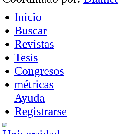
I
nicio
B
uscar
R
evistas
T
esis
Co
n
gresos
m
étricas
Ayuda
R
e
gistrarse