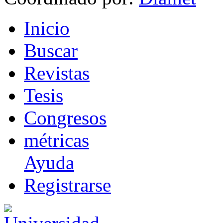
I
nicio
B
uscar
R
evistas
T
esis
Co
n
gresos
m
étricas
Ayuda
R
e
gistrarse