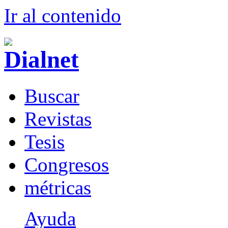
Ir al conteni
d
o
B
uscar
R
evistas
T
esis
Co
n
gresos
m
étricas
Ayuda