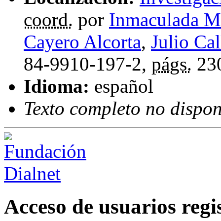
coord.
por
Inmaculada Ma
Cayero Alcorta
,
Julio Ca
84-9910-197-2,
págs.
23
Idioma:
español
Texto completo no dispon
Acceso de usuarios regi