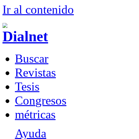
Ir al conteni
d
o
B
uscar
R
evistas
T
esis
Co
n
gresos
m
étricas
Ayuda