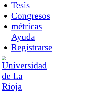
T
esis
Co
n
gresos
m
étricas
Ayuda
R
e
gistrarse