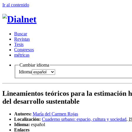
Ir al conteni
d
o
B
uscar
R
evistas
T
esis
Co
n
gresos
m
étricas
Cambiar idioma
Idioma
Lineamientos teóricos para la estimación ho
del desarrollo sustentable
Autores:
María del Carmen Rojas
Localización:
Cuaderno urbano: espacio, cultura y sociedad
,
I
Idioma:
español
Enlaces