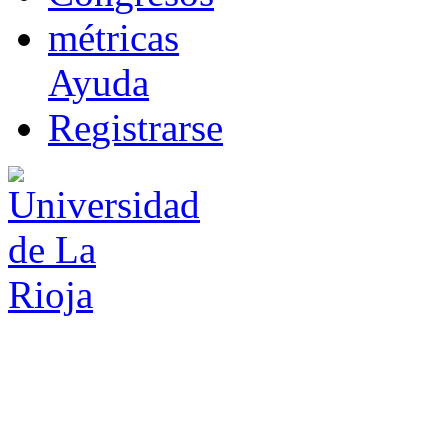
m
étricas
Ayuda
R
e
gistrarse