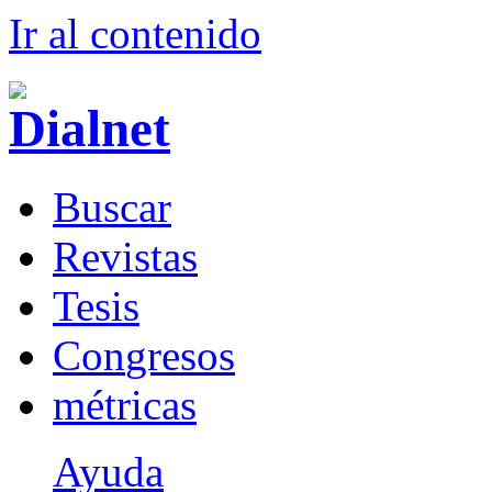
Ir al conteni
d
o
B
uscar
R
evistas
T
esis
Co
n
gresos
m
étricas
Ayuda