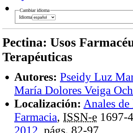
Cambiar idioma
Idioma
Pectina
:
Usos Farmacéut
Terapéuticas
Autores:
Pseidy Luz Ma
María Dolores Veiga Oc
Localización:
Anales de
Farmacia
,
ISSN-e
1697-
2012
,
págs.
82-97