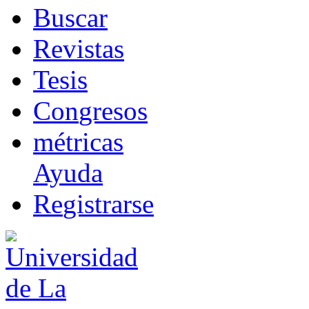
B
uscar
R
evistas
T
esis
Co
n
gresos
m
étricas
Ayuda
R
e
gistrarse