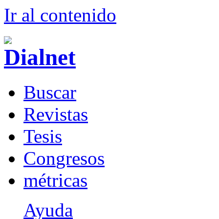
Ir al conteni
d
o
B
uscar
R
evistas
T
esis
Co
n
gresos
m
étricas
Ayuda