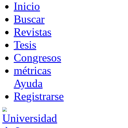
I
nicio
B
uscar
R
evistas
T
esis
Co
n
gresos
m
étricas
Ayuda
R
e
gistrarse