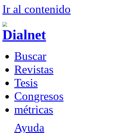
Ir al conteni
d
o
B
uscar
R
evistas
T
esis
Co
n
gresos
m
étricas
Ayuda