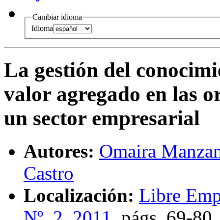
Cambiar idioma
Idioma
La gestión del conocim
valor agregado en las o
un sector empresarial
Autores:
Omaira Manza
Castro
Localización:
Libre Emp
Nº. 2, 2011
,
págs.
69-80