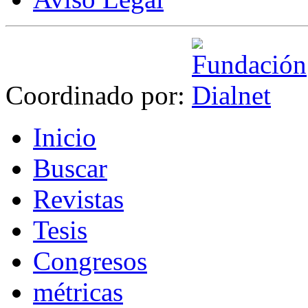
Coordinado por:
I
nicio
B
uscar
R
evistas
T
esis
Co
n
gresos
m
étricas