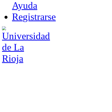
Ayuda
R
e
gistrarse