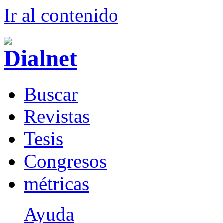
Ir al conteni
d
o
B
uscar
R
evistas
T
esis
Co
n
gresos
m
étricas
Ayuda