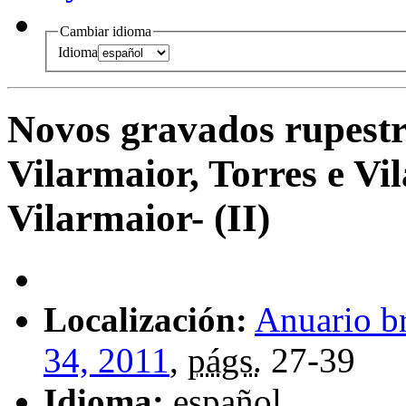
Cambiar idioma
Idioma
Novos gravados rupestr
Vilarmaior, Torres e Vi
Vilarmaior- (II)
Localización:
Anuario b
34, 2011
,
págs.
27-39
Idioma:
español