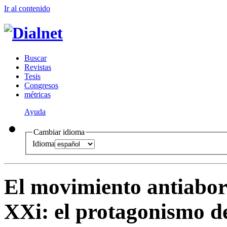
Ir al conteni
d
o
B
uscar
R
evistas
T
esis
Co
n
gresos
m
étricas
Ayuda
Cambiar idioma
Idioma
El movimiento antiabort
XXi
:
el protagonismo de