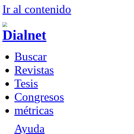
Ir al conteni
d
o
B
uscar
R
evistas
T
esis
Co
n
gresos
m
étricas
Ayuda