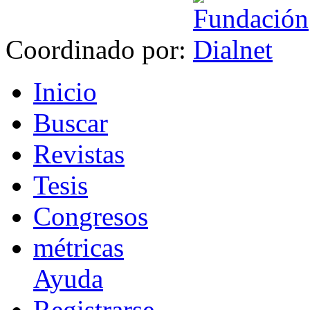
Coordinado por:
I
nicio
B
uscar
R
evistas
T
esis
Co
n
gresos
m
étricas
Ayuda
R
e
gistrarse