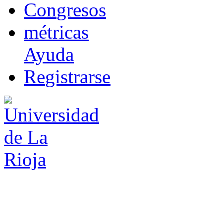
Co
n
gresos
m
étricas
Ayuda
R
e
gistrarse