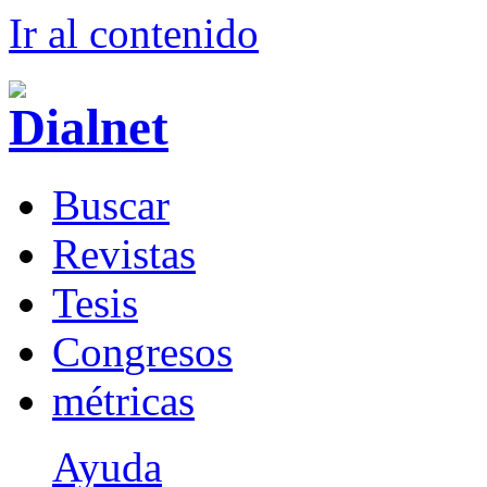
Ir al conteni
d
o
B
uscar
R
evistas
T
esis
Co
n
gresos
m
étricas
Ayuda