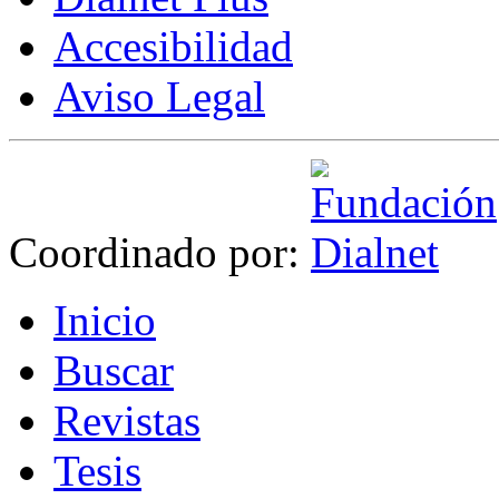
Accesibilidad
Aviso Legal
Coordinado por:
I
nicio
B
uscar
R
evistas
T
esis