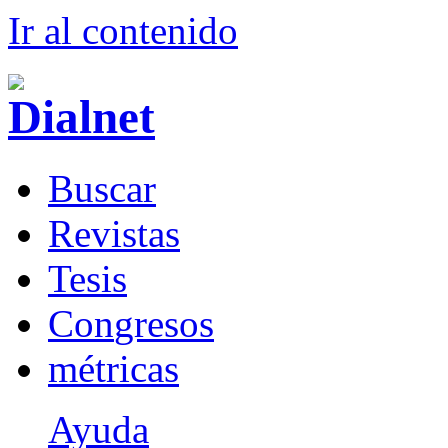
Ir al conteni
d
o
B
uscar
R
evistas
T
esis
Co
n
gresos
m
étricas
Ayuda