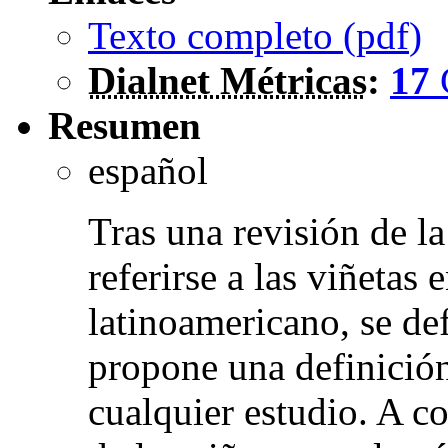
Texto completo (
pdf
)
Dialnet Métricas
:
17
Resumen
español
Tras una revisión de l
referirse a las viñetas 
latinoamericano, se def
propone una definició
cualquier estudio. A c