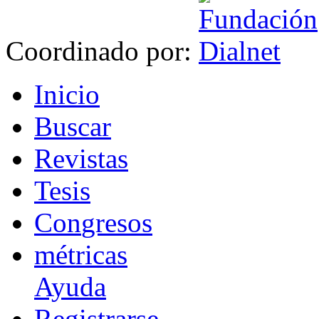
Coordinado por:
I
nicio
B
uscar
R
evistas
T
esis
Co
n
gresos
m
étricas
Ayuda
R
e
gistrarse