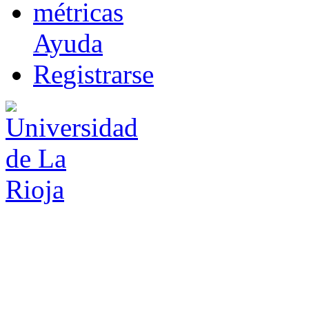
m
étricas
Ayuda
R
e
gistrarse