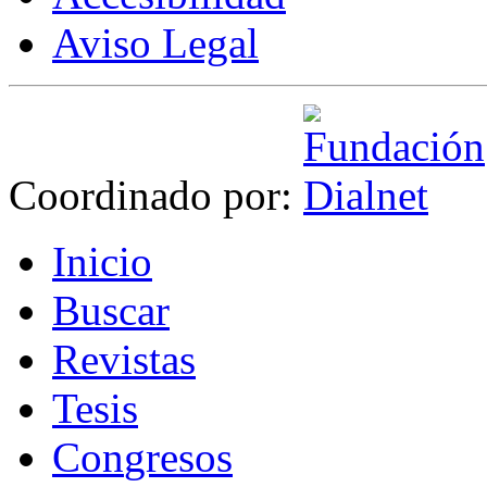
Aviso Legal
Coordinado por:
I
nicio
B
uscar
R
evistas
T
esis
Co
n
gresos