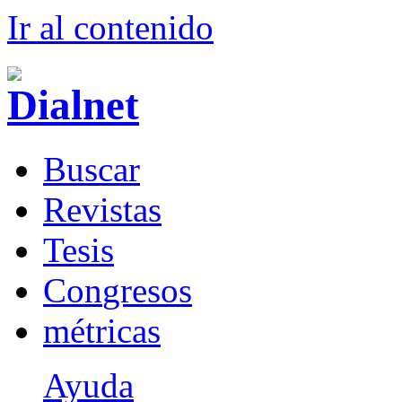
Ir al conteni
d
o
B
uscar
R
evistas
T
esis
Co
n
gresos
m
étricas
Ayuda