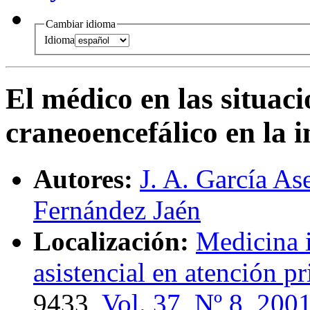
Cambiar idioma
Idioma
El médico en las situac
craneoencefálico en la i
Autores:
J. A. García As
Fernández Jaén
Localización:
Medicina i
asistencial en atención pr
9433,
Vol. 37, Nº 8, 200