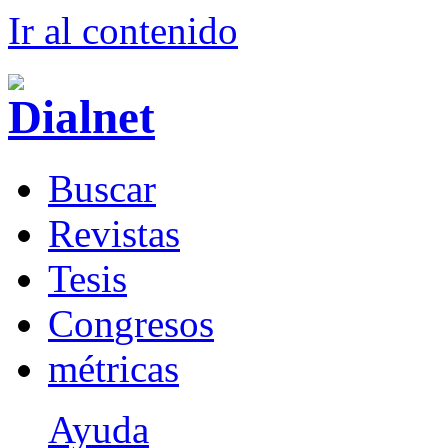
Ir al conteni
d
o
B
uscar
R
evistas
T
esis
Co
n
gresos
m
étricas
Ayuda