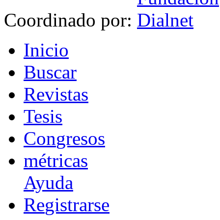
Coordinado por:
I
nicio
B
uscar
R
evistas
T
esis
Co
n
gresos
m
étricas
Ayuda
R
e
gistrarse