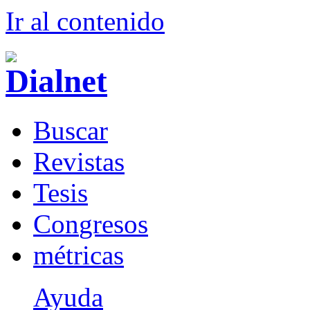
Ir al conteni
d
o
B
uscar
R
evistas
T
esis
Co
n
gresos
m
étricas
Ayuda