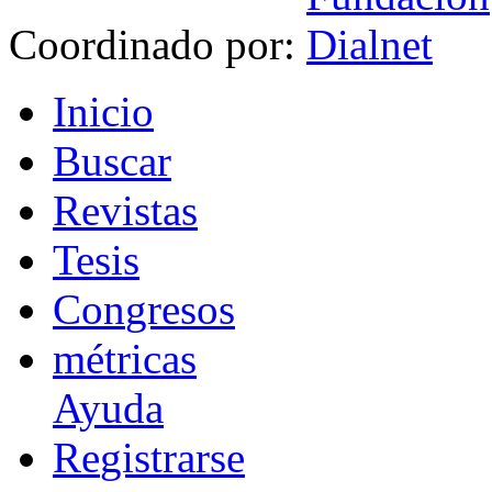
Coordinado por:
I
nicio
B
uscar
R
evistas
T
esis
Co
n
gresos
m
étricas
Ayuda
R
e
gistrarse