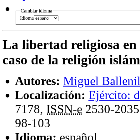
Cambiar idioma
Idioma
La libertad religiosa e
caso de la religión islá
Autores:
Miguel Balleni
Localización:
Ejército: d
7178,
ISSN-e
2530-2035
98-103
Idioma:
español