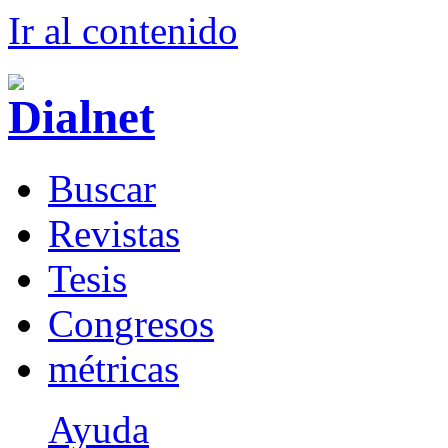
Ir al conteni
d
o
B
uscar
R
evistas
T
esis
Co
n
gresos
m
étricas
Ayuda