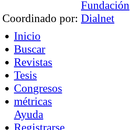
Coordinado por:
I
nicio
B
uscar
R
evistas
T
esis
Co
n
gresos
m
étricas
Ayuda
R
e
gistrarse