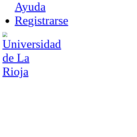
Ayuda
R
e
gistrarse