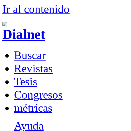
Ir al conteni
d
o
B
uscar
R
evistas
T
esis
Co
n
gresos
m
étricas
Ayuda