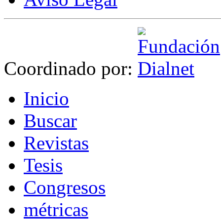
Coordinado por:
I
nicio
B
uscar
R
evistas
T
esis
Co
n
gresos
m
étricas