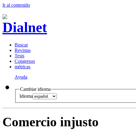
Ir al conteni
d
o
B
uscar
R
evistas
T
esis
Co
n
gresos
m
étricas
Ayuda
Cambiar idioma
Idioma
Comercio injusto