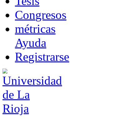
T
esis
Co
n
gresos
m
étricas
Ayuda
R
e
gistrarse