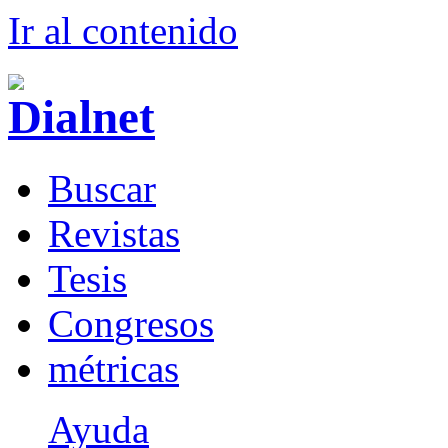
Ir al conteni
d
o
B
uscar
R
evistas
T
esis
Co
n
gresos
m
étricas
Ayuda