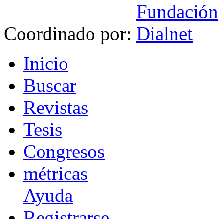
Coordinado por:
I
nicio
B
uscar
R
evistas
T
esis
Co
n
gresos
m
étricas
Ayuda
R
e
gistrarse