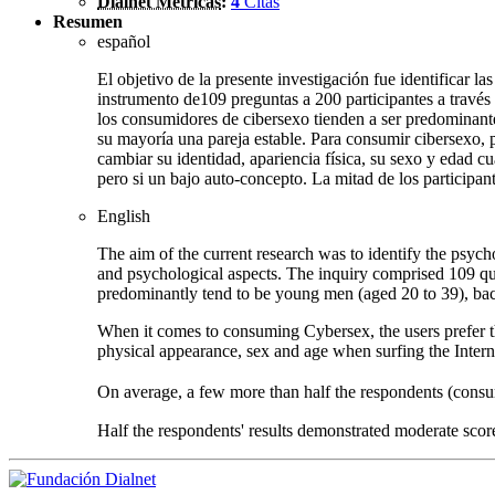
Dialnet Métricas
:
4
Citas
Resumen
español
El objetivo de la presente investigación fue identificar la
instrumento de109 preguntas a 200 participantes a través 
los consumidores de cibersexo tienden a ser predominante
su mayoría una pareja estable. Para consumir cibersexo,
cambiar su identidad, apariencia física, su sexo y edad c
pero si un bajo auto-concepto. La mitad de los participa
English
The aim of the current research was to identify the psyc
and psychological aspects. The inquiry comprised 109 que
predominantly tend to be young men (aged 20 to 39), bache
When it comes to consuming Cybersex, the users prefer th
physical appearance, sex and age when surfing the Intern
On average, a few more than half the respondents (consu
Half the respondents' results demonstrated moderate scores