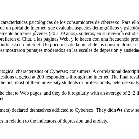
s características psicológicas de los consumidores de cibersexo. Para ell
de un portal de Internet, que evaluaba aspectos demográficos y psicológ
mente hombres jóvenes (20 a 39 años), solteros, en su mayoría estudiant
 prefieren el Chat, a las páginas Web, y lo hacen con una frecuencia p
uando esta en Internet. Un poco más de la mitad de los consumidores se d
ntes mostraron puntajes moderados en las escalas de depresión y ansieda
hological characteristics of Cybersex consumers. A correlational descr
stions targeted at 200 respondents through the Internet. The final resu
lors, most of them university students or professionals, heterosexuals,
e chat to Web pages, and they do it regularly with an average of 2, 2 t
et.
mers) declared themselves addicted to Cybersex. They didn�t show sexua
 in relation to the indicators of depression and anxiety.