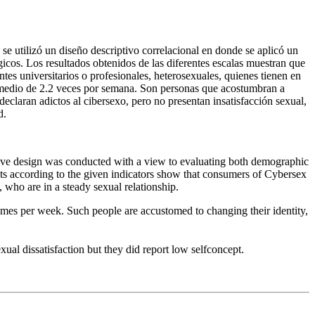
o se utilizó un diseño descriptivo correlacional en donde se aplicó un
icos. Los resultados obtenidos de las diferentes escalas muestran que
es universitarios o profesionales, heterosexuales, quienes tienen en
romedio de 2.2 veces por semana. Son personas que acostumbran a
eclaran adictos al cibersexo, pero no presentan insatisfacción sexual,
d.
iptive design was conducted with a view to evaluating both demographic
lts according to the given indicators show that consumers of Cybersex
 who are in a steady sexual relationship.
imes per week. Such people are accustomed to changing their identity,
l dissatisfaction but they did report low selfconcept.