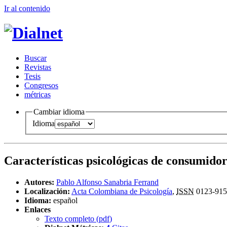
Ir al conteni
d
o
B
uscar
R
evistas
T
esis
Co
n
gresos
m
étricas
Cambiar idioma
Idioma
Características psicológicas de consumidor
Autores:
Pablo Alfonso Sanabria Ferrand
Localización:
Acta Colombiana de Psicología
,
ISSN
0123-915
Idioma:
español
Enlaces
Texto completo (
pdf
)