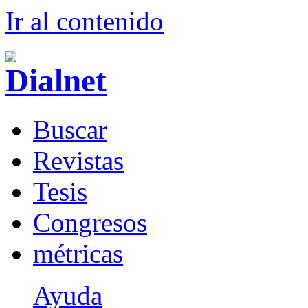
Ir al conteni
d
o
B
uscar
R
evistas
T
esis
Co
n
gresos
m
étricas
Ayuda