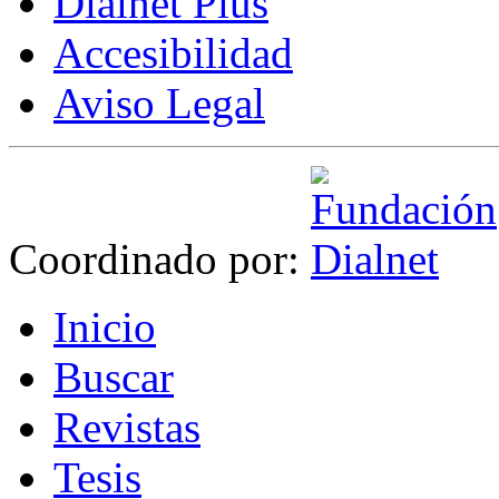
Dialnet Plus
Accesibilidad
Aviso Legal
Coordinado por:
I
nicio
B
uscar
R
evistas
T
esis