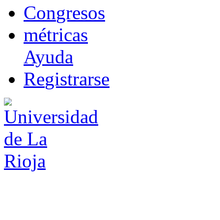
Co
n
gresos
m
étricas
Ayuda
R
e
gistrarse