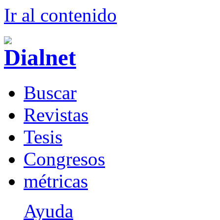
Ir al conteni
d
o
B
uscar
R
evistas
T
esis
Co
n
gresos
m
étricas
Ayuda