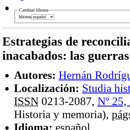
Cambiar idioma
Idioma
Estrategias de reconcili
inacabados
:
las guerras
Autores:
Hernán Rodrígu
Localización:
Studia his
ISSN
0213-2087,
Nº 25,
Historia y memoria),
pág
Idioma:
español