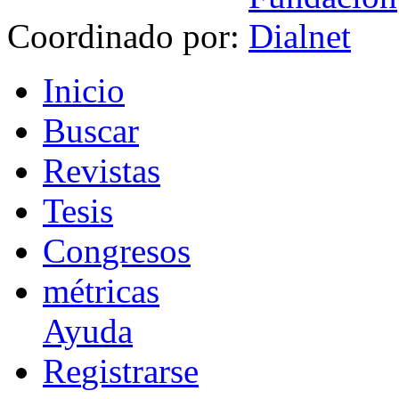
Coordinado por:
I
nicio
B
uscar
R
evistas
T
esis
Co
n
gresos
m
étricas
Ayuda
R
e
gistrarse