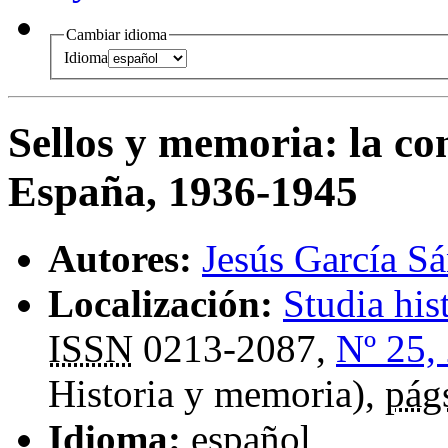
Cambiar idioma
Idioma
Sellos y memoria
:
la co
España, 1936-1945
Autores:
Jesús García S
Localización:
Studia his
ISSN
0213-2087,
Nº 25,
Historia y memoria),
pág
Idioma:
español