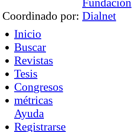
Coordinado por:
I
nicio
B
uscar
R
evistas
T
esis
Co
n
gresos
m
étricas
Ayuda
R
e
gistrarse