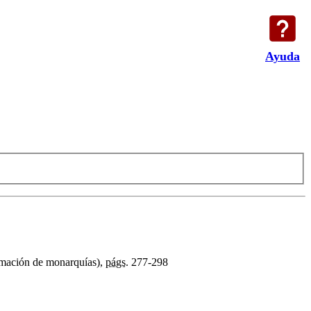
Ayuda
timación de monarquías),
págs.
277-298