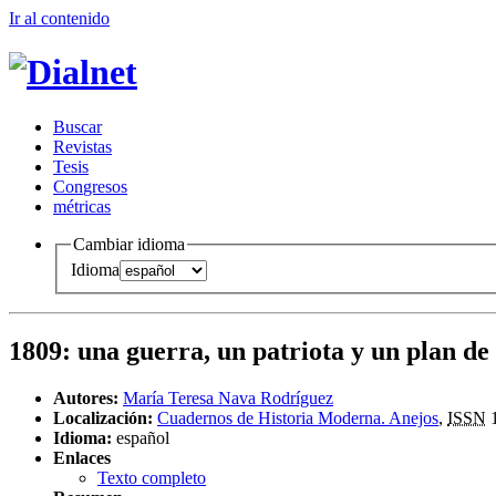
Ir al conteni
d
o
B
uscar
R
evistas
T
esis
Co
n
gresos
m
étricas
Cambiar idioma
Idioma
1809
:
una guerra, un patriota y un plan de
Autores:
María Teresa Nava Rodríguez
Localización:
Cuadernos de Historia Moderna. Anejos
,
ISSN
1
Idioma:
español
Enlaces
Texto completo