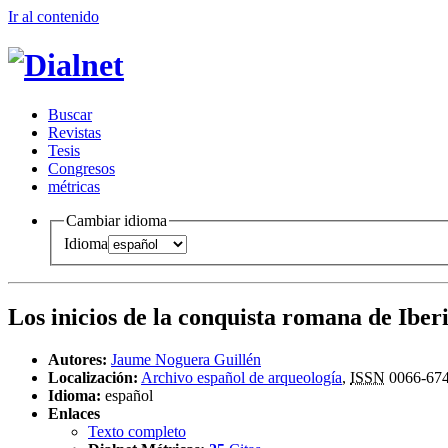
Ir al conteni
d
o
B
uscar
R
evistas
T
esis
Co
n
gresos
m
étricas
Cambiar idioma
Idioma
Los inicios de la conquista romana de Iber
Autores:
Jaume Noguera Guillén
Localización:
Archivo español de arqueología
,
ISSN
0066-67
Idioma:
español
Enlaces
Texto completo