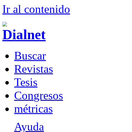
Ir al conteni
d
o
B
uscar
R
evistas
T
esis
Co
n
gresos
m
étricas
Ayuda