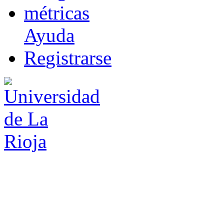
m
étricas
Ayuda
R
e
gistrarse