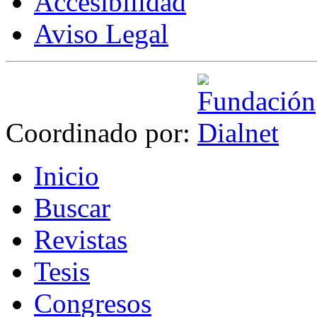
Accesibilidad
Aviso Legal
Coordinado por:
I
nicio
B
uscar
R
evistas
T
esis
Co
n
gresos