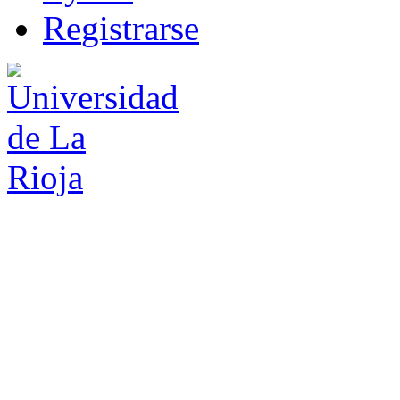
R
e
gistrarse