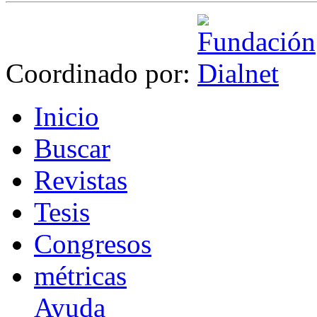
Coordinado por:
I
nicio
B
uscar
R
evistas
T
esis
Co
n
gresos
m
étricas
Ayuda