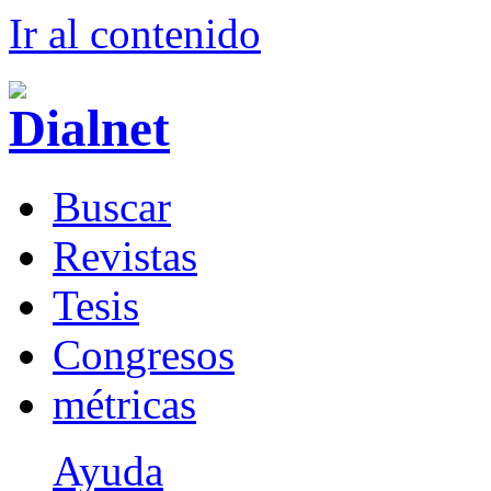
Ir al conteni
d
o
B
uscar
R
evistas
T
esis
Co
n
gresos
m
étricas
Ayuda