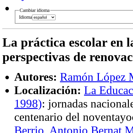
Cambiar idioma
Idioma
La práctica escolar en 
perspectivas de renovac
Autores:
Ramón López M
Localización:
La Educac
1998)
:
jornadas naciona
centenario del noventay
Berrio
,
Antonio Bernat M