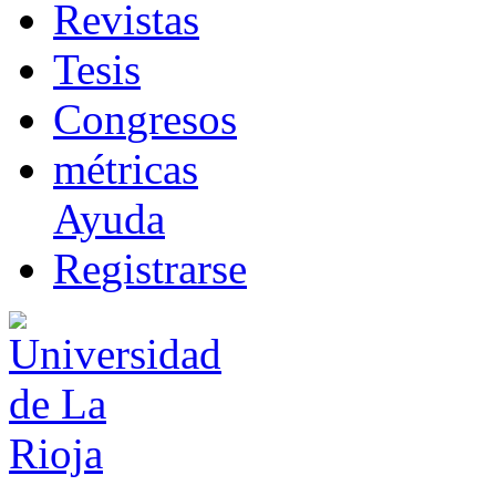
R
evistas
T
esis
Co
n
gresos
m
étricas
Ayuda
R
e
gistrarse