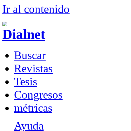
Ir al conteni
d
o
B
uscar
R
evistas
T
esis
Co
n
gresos
m
étricas
Ayuda