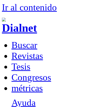
Ir al conteni
d
o
B
uscar
R
evistas
T
esis
Co
n
gresos
m
étricas
Ayuda