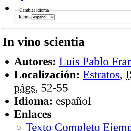
Cambiar idioma
Idioma
In vino scientia
Autores:
Luis Pablo Fran
Localización:
Estratos
,
págs.
52-55
Idioma:
español
Enlaces
Texto Completo Ejemp