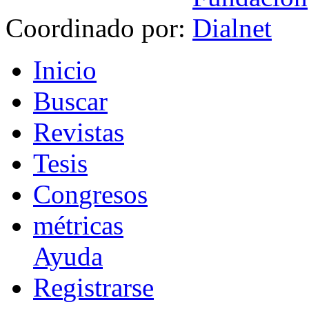
Coordinado por:
I
nicio
B
uscar
R
evistas
T
esis
Co
n
gresos
m
étricas
Ayuda
R
e
gistrarse