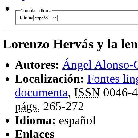
Cambiar idioma
Idioma
Lorenzo Hervás y la le
Autores:
Ángel Alonso-
Localización:
Fontes lin
documenta
,
ISSN
0046-
págs.
265-272
Idioma:
español
Enlaces