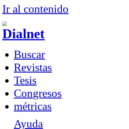
Ir al conteni
d
o
B
uscar
R
evistas
T
esis
Co
n
gresos
m
étricas
Ayuda