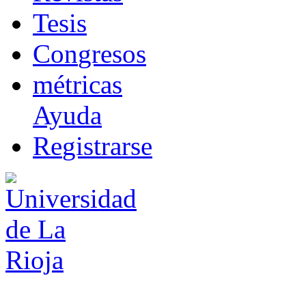
T
esis
Co
n
gresos
m
étricas
Ayuda
R
e
gistrarse