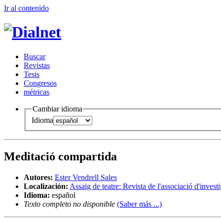
Ir al conteni
d
o
B
uscar
R
evistas
T
esis
Co
n
gresos
m
étricas
Cambiar idioma
Idioma
Meditació compartida
Autores:
Ester Vendrell Sales
Localización:
Assaig de teatre: Revista de l'associació d'invest
Idioma:
español
Texto completo no disponible
(Saber más ...)