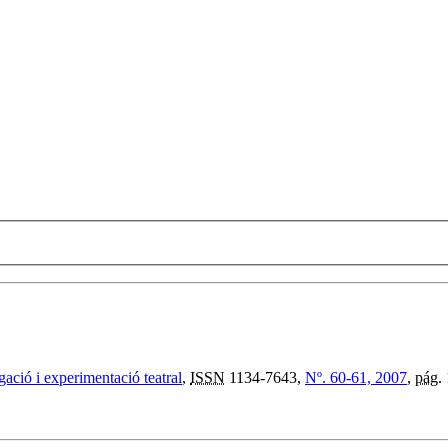
igació i experimentació teatral
,
ISSN
1134-7643,
Nº. 60-61, 2007
,
pág.