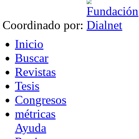
Coordinado por:
I
nicio
B
uscar
R
evistas
T
esis
Co
n
gresos
m
étricas
Ayuda