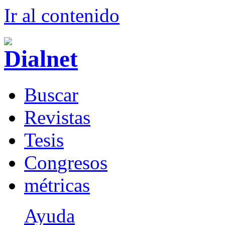
Ir al conteni
d
o
B
uscar
R
evistas
T
esis
Co
n
gresos
m
étricas
Ayuda