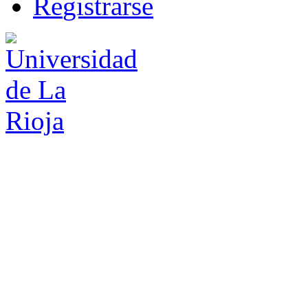
R
e
gistrarse