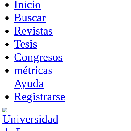
I
nicio
B
uscar
R
evistas
T
esis
Co
n
gresos
m
étricas
Ayuda
R
e
gistrarse