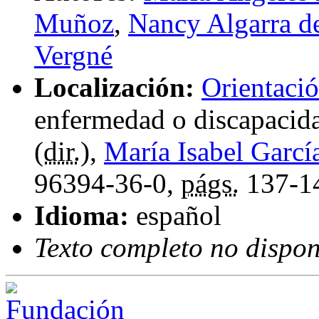
Muñoz
,
Nancy Algarra d
Vergné
Localización:
Orientació
enfermedad o discapacid
(
dir.
),
María Isabel Garcí
96394-36-0,
págs.
137-1
Idioma:
español
Texto completo no dispon