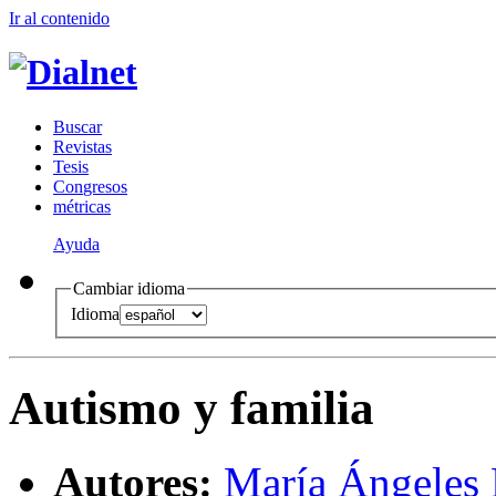
Ir al conteni
d
o
B
uscar
R
evistas
T
esis
Co
n
gresos
m
étricas
Ayuda
Cambiar idioma
Idioma
Autismo y familia
Autores:
María Ángeles 