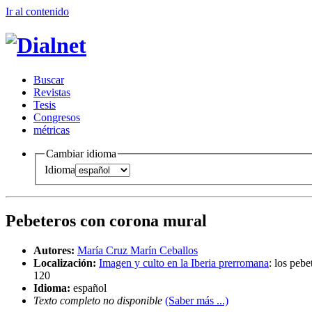
Ir al conteni
d
o
B
uscar
R
evistas
T
esis
Co
n
gresos
m
étricas
Cambiar idioma
Idioma
Pebeteros con corona mural
Autores:
María Cruz Marín Ceballos
Localización:
Imagen y culto en la Iberia prerromana
:
los pebe
120
Idioma:
español
Texto completo no disponible
(Saber más ...)