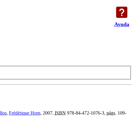
Ayuda
llos
,
Frédérique Horn
, 2007,
ISBN
978-84-472-1076-3,
págs.
109-