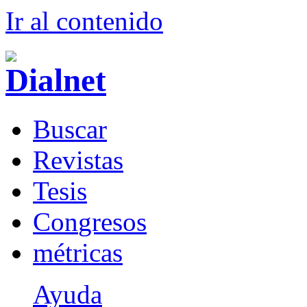
Ir al conteni
d
o
B
uscar
R
evistas
T
esis
Co
n
gresos
m
étricas
Ayuda