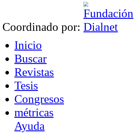
Coordinado por:
I
nicio
B
uscar
R
evistas
T
esis
Co
n
gresos
m
étricas
Ayuda