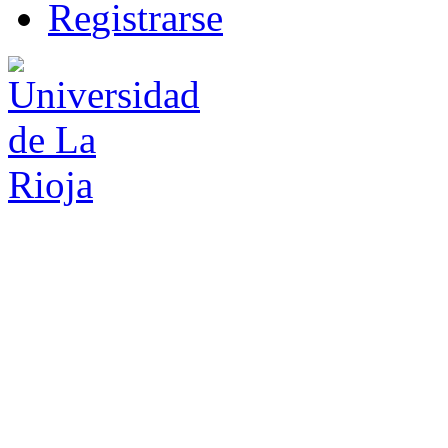
R
e
gistrarse