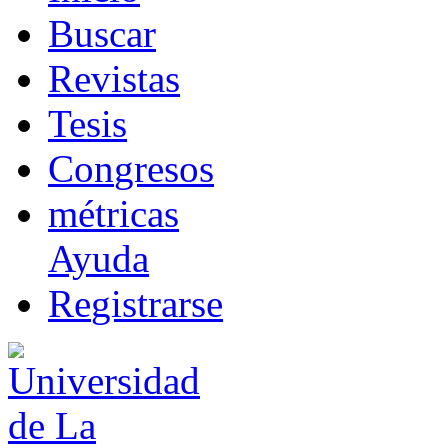
B
uscar
R
evistas
T
esis
Co
n
gresos
m
étricas
Ayuda
R
e
gistrarse