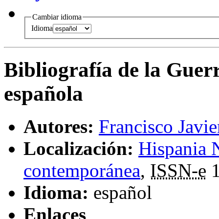
Cambiar idioma
Idioma
Bibliografía de la Guer
española
Autores:
Francisco Javie
Localización:
Hispania N
contemporánea
,
ISSN-e
1
Idioma:
español
Enlaces