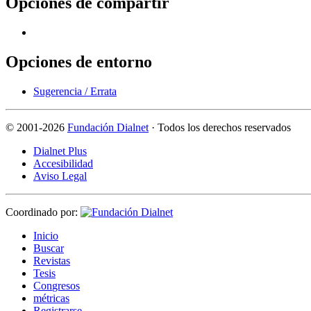
Opciones de compartir
Opciones de entorno
Sugerencia / Errata
©
2001-2026
Fundación Dialnet
· Todos los derechos reservados
Dialnet Plus
Accesibilidad
Aviso Legal
Coordinado por:
I
nicio
B
uscar
R
evistas
T
esis
Co
n
gresos
m
étricas
R
e
gistrarse