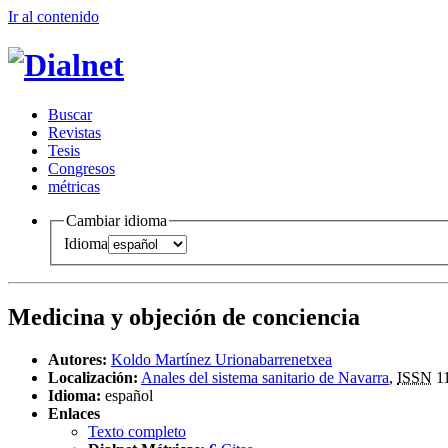
Ir al conteni
d
o
B
uscar
R
evistas
T
esis
Co
n
gresos
m
étricas
Cambiar idioma
Idioma
Medicina y objeción de conciencia
Autores:
Koldo Martínez Urionabarrenetxea
Localización:
Anales del sistema sanitario de Navarra
,
ISSN
11
Idioma:
español
Enlaces
Texto completo