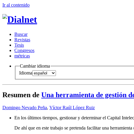
Ir al conteni
d
o
B
uscar
R
evistas
T
esis
Co
n
gresos
m
étricas
Cambiar idioma
Idioma
Resumen de
Una herramienta de gestión de
Domingo Nevado Peña
,
Víctor Raúl López Ruiz
En los últimos tiempos, gestionar y determinar el Capital Intel
De ahí que en este trabajo se pretenda facilitar una herramienta