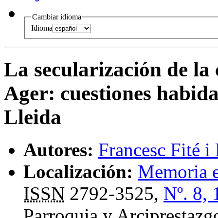
Cambiar idioma
Idioma
La secularización de la
Ager
:
cuestiones habida
Lleida
Autores:
Francesc Fité i
Localización:
Memoria e
ISSN
2792-3525,
Nº. 8,
Parroquia y Arciprestazgo 