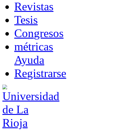
R
evistas
T
esis
Co
n
gresos
m
étricas
Ayuda
R
e
gistrarse