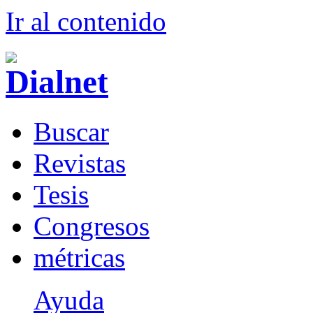
Ir al conteni
d
o
B
uscar
R
evistas
T
esis
Co
n
gresos
m
étricas
Ayuda