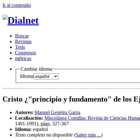
Ir al conteni
d
o
B
uscar
R
evistas
T
esis
Co
n
gresos
m
étricas
Cambiar idioma
Idioma
Cristo ¿"principio y fundamento" de los Ej
Autores:
Manuel Gesteira Garza
Localización:
Miscelánea Comillas: Revista de Ciencias Huma
1491-1991),
págs.
327-367
Idioma:
español
Texto completo no disponible
(Saber más ...)