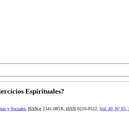
ercicios Espirituales?
nas y Sociales
,
ISSN-e
2341-085X,
ISSN
0210-9522,
Vol. 49, Nº 95,