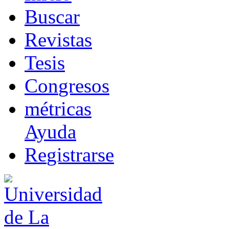
B
uscar
R
evistas
T
esis
Co
n
gresos
m
étricas
Ayuda
R
e
gistrarse