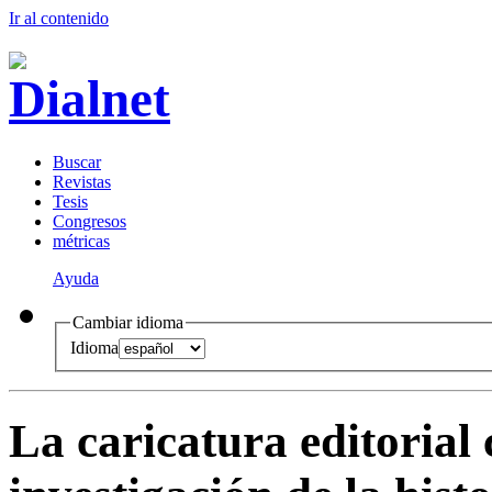
Ir al conteni
d
o
B
uscar
R
evistas
T
esis
Co
n
gresos
m
étricas
Ayuda
Cambiar idioma
Idioma
La caricatura editorial