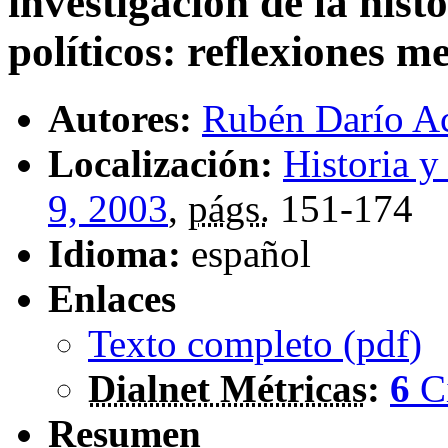
investigación de la hist
políticos
:
reflexiones m
Autores:
Rubén Darío A
Localización:
Historia y
9, 2003
,
págs.
151-174
Idioma:
español
Enlaces
Texto completo (
pdf
)
Dialnet Métricas
:
6
C
Resumen