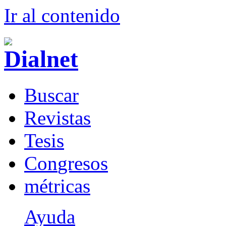
Ir al conteni
d
o
B
uscar
R
evistas
T
esis
Co
n
gresos
m
étricas
Ayuda