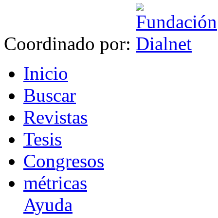
Coordinado por:
I
nicio
B
uscar
R
evistas
T
esis
Co
n
gresos
m
étricas
Ayuda