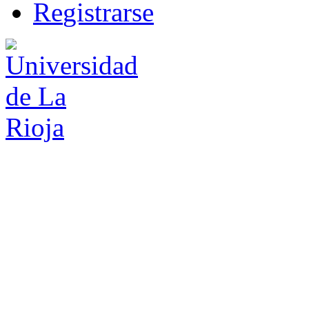
R
e
gistrarse