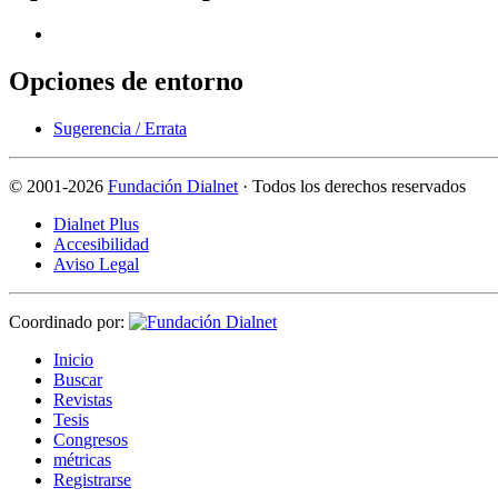
Opciones de entorno
Sugerencia / Errata
©
2001-2026
Fundación Dialnet
· Todos los derechos reservados
Dialnet Plus
Accesibilidad
Aviso Legal
Coordinado por:
I
nicio
B
uscar
R
evistas
T
esis
Co
n
gresos
m
étricas
R
e
gistrarse