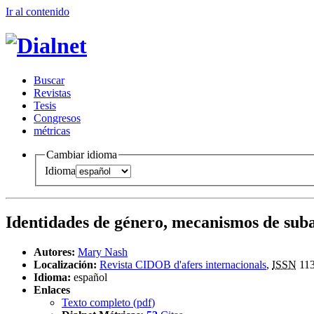
Ir al conteni
d
o
B
uscar
R
evistas
T
esis
Co
n
gresos
m
étricas
Cambiar idioma
Idioma
Identidades de género, mecanismos de sub
Autores:
Mary Nash
Localización:
Revista CIDOB d'afers internacionals
,
ISSN
113
Idioma:
español
Enlaces
Texto completo (
pdf
)