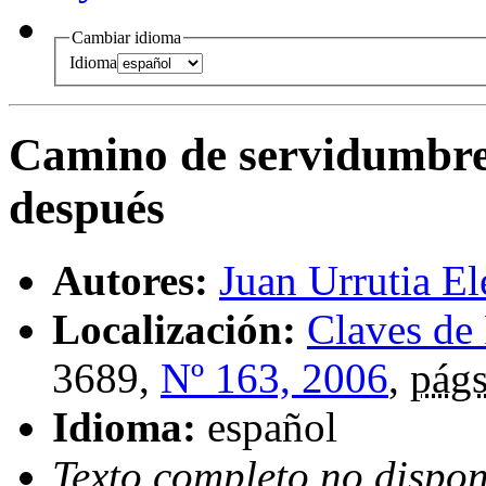
Cambiar idioma
Idioma
Camino de servidumbr
después
Autores:
Juan Urrutia El
Localización:
Claves de
3689,
Nº 163, 2006
,
págs
Idioma:
español
Texto completo no dispon