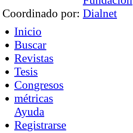
Coordinado por:
I
nicio
B
uscar
R
evistas
T
esis
Co
n
gresos
m
étricas
Ayuda
R
e
gistrarse