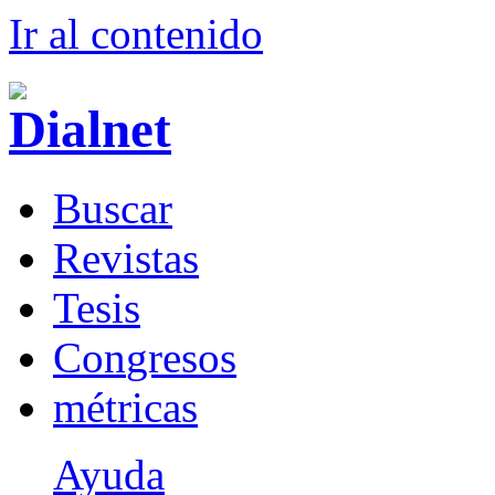
Ir al conteni
d
o
B
uscar
R
evistas
T
esis
Co
n
gresos
m
étricas
Ayuda