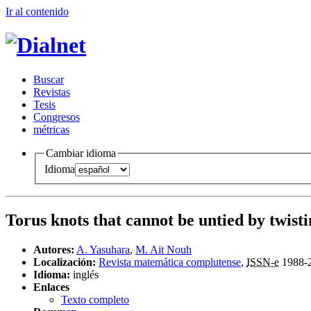
Ir al conteni
d
o
B
uscar
R
evistas
T
esis
Co
n
gresos
m
étricas
Cambiar idioma
Idioma
Torus knots that cannot be untied by twist
Autores:
A. Yasuhara
,
M. Ait Nouh
Localización:
Revista matemática complutense
,
ISSN-e
1988-
Idioma:
inglés
Enlaces
Texto completo