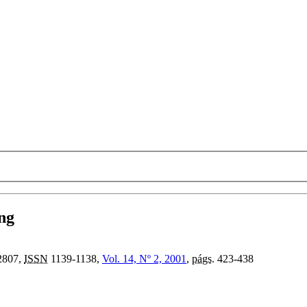
ing
2807,
ISSN
1139-1138,
Vol. 14, Nº 2, 2001
,
págs.
423-438