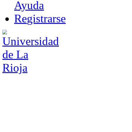
Ayuda
R
e
gistrarse