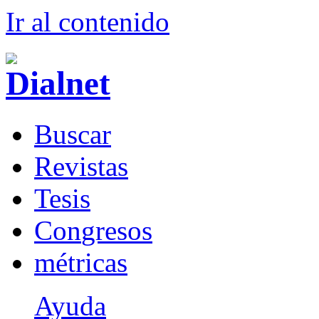
Ir al conteni
d
o
B
uscar
R
evistas
T
esis
Co
n
gresos
m
étricas
Ayuda