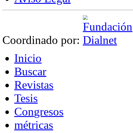
Coordinado por:
I
nicio
B
uscar
R
evistas
T
esis
Co
n
gresos
m
étricas