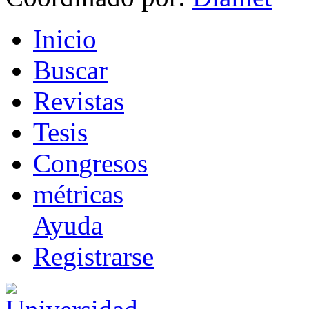
I
nicio
B
uscar
R
evistas
T
esis
Co
n
gresos
m
étricas
Ayuda
R
e
gistrarse