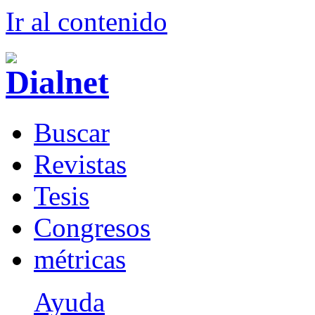
Ir al conteni
d
o
B
uscar
R
evistas
T
esis
Co
n
gresos
m
étricas
Ayuda